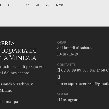
3
4
…
27
28
29
Next
reria
ORARI
dal lunedì al sabato
iquaria di
10-13 / 16-19
ta Venezia
CONTATTI
ntichi, rari, di pregio ed
02 87 39 39 53 / 347 17 63 0
ni del novecento.
libreriaportavenezia@gmai
essandro Tadino, 6
 Milano
SOCIAL
Instagram
alla mappa