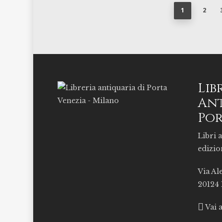
1
2
Lib
Ant
Por
Libri a
edizio
Via Al
20124
Vai 