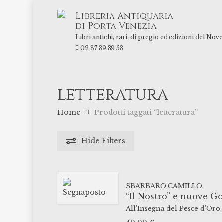
Skip
Libreria Antiquaria
to
di Porta Venezia
main
Libri antichi, rari, di pregio ed edizioni del Nov
content
02 87 39 39 53
letteratura
Home
Prodotti taggati “letteratura”
Hide
Filters
SBARBARO CAMILLO.
“Il Nostro” e nuove Go
All'Insegna del Pesce d'Oro.