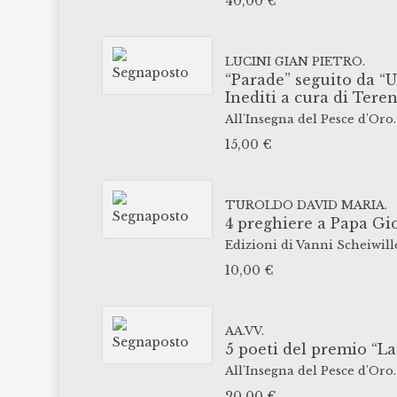
40,00
€
LUCINI GIAN PIETRO.
“Parade” seguito da “U
Inediti a cura di Tere
All'Insegna del Pesce d'Oro.
15,00
€
TUROLDO DAVID MARIA.
4 preghiere a Papa Gi
Edizioni di Vanni Scheiwill
10,00
€
AA.VV.
5 poeti del premio “La
All'Insegna del Pesce d'Oro.
20,00
€