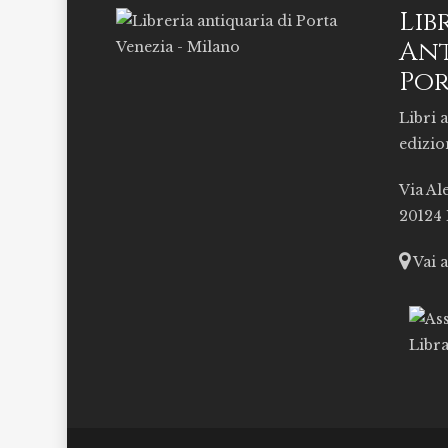
Lib
Ant
Por
Libri a
edizio
Via Al
20124
Vai 