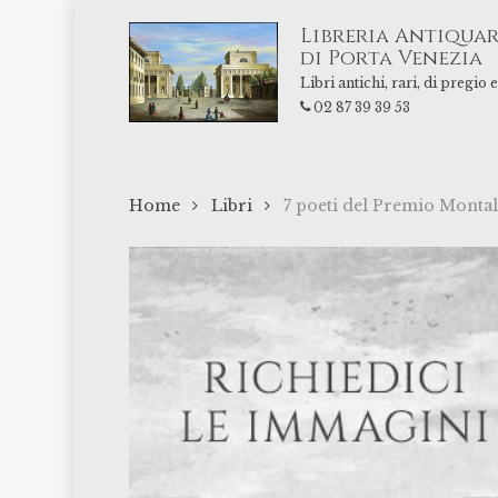
Skip
Libreria Antiquar
to
di Porta Venezia
main
Libri antichi, rari, di pregio
content
02 87 39 39 53
Home
Libri
7 poeti del Premio Monta