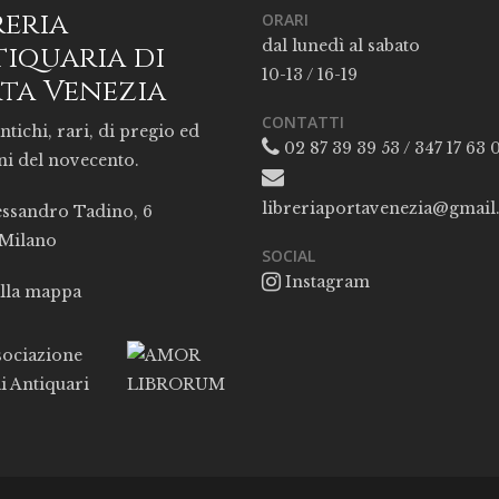
reria
ORARI
dal lunedì al sabato
iquaria di
10-13 / 16-19
ta Venezia
CONTATTI
ntichi, rari, di pregio ed
02 87 39 39 53 / 347 17 63 
ni del novecento.
libreriaportavenezia@gmai
essandro Tadino, 6
 Milano
SOCIAL
Instagram
alla mappa