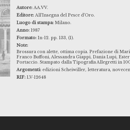
Autore:
AA.VV.
Editore:
All'Insegna del Pesce d'Oro.
Luogo di stampa:
Milano.
Anno:
1987
Formato:
In-12. pp. 133, (1).
Note:
Brossura con alette, ottima copia. Prefazione di Mar
Franco Buffoni, Alessandra Giappi, Dania Lupi, Este
Portaccio. Stampato dalla Tipografia Allegretti in 10
,
,
Argomenti:
edizioni Scheiwiller
letteratura
novecen
RIF:
LV-12648