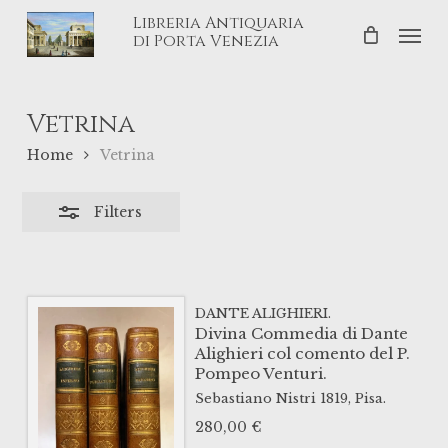
Skip
Libreria Antiquaria
Men
Close
to
di Porta Venezia
Filters
main
content
Vetrina
Home
Vetrina
Filters
DANTE ALIGHIERI.
Divina Commedia di Dante
Alighieri col comento del P.
Pompeo Venturi.
Sebastiano Nistri
1819,
Pisa.
280,00
€