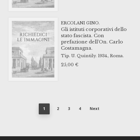
ERCOLANI GINO.
Gli istituti corporativi dello
stato fascista. Con
prefazione dell’On. Carlo
Costamagna.
Tip. U. Quintily.
1934.,
Roma.
25,00
€
1
2
3
4
Next