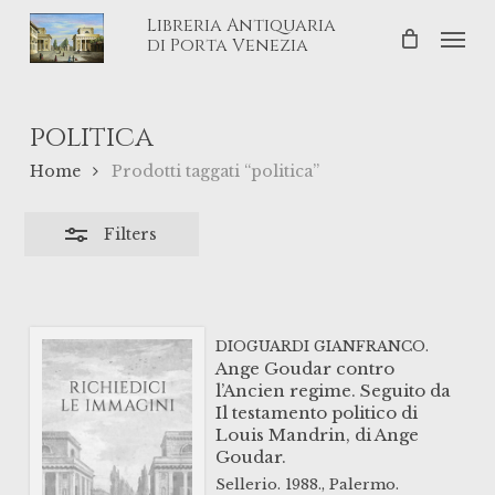
Skip
Libreria Antiquaria
Men
Close
to
di Porta Venezia
Filters
main
content
politica
Home
Prodotti taggati “politica”
Filters
DIOGUARDI GIANFRANCO.
Ange Goudar contro
l’Ancien regime. Seguito da
Il testamento politico di
Louis Mandrin, di Ange
Goudar.
Sellerio.
1988.,
Palermo.