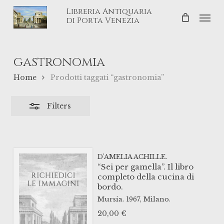
Skip
Libreria Antiquaria
Men
Close
to
di Porta Venezia
Filters
main
content
gastronomia
Home
Prodotti taggati “gastronomia”
Filters
D'AMELIA ACHILLE.
“Sei per gamella”. Il libro
completo della cucina di
bordo.
Mursia.
1967,
Milano.
20,00
€