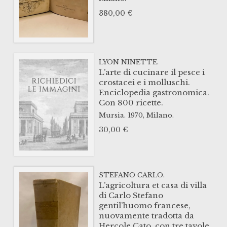
380,00
€
LYON NINETTE.
L’arte di cucinare il pesce i
crostacei e i molluschi.
Enciclopedia gastronomica.
Con 800 ricette.
Mursia.
1970,
Milano.
30,00
€
STEFANO CARLO.
L’agricoltura et casa di villa
di Carlo Stefano
gentil’huomo francese,
nuovamente tradotta da
Hercole Cato, con tre tavole