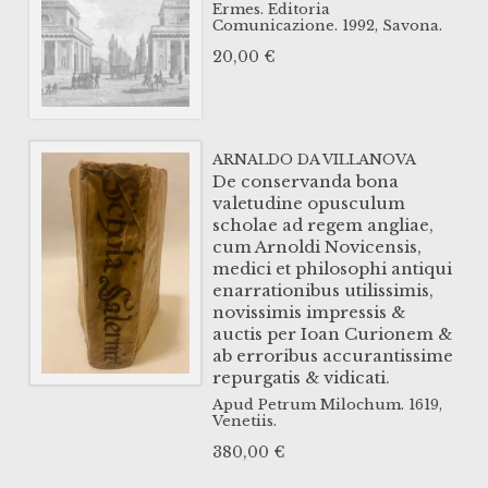
Ermes. Editoria
Comunicazione.
1992,
Savona.
20,00
€
ARNALDO DA VILLANOVA
De conservanda bona
valetudine opusculum
scholae ad regem angliae,
cum Arnoldi Novicensis,
medici et philosophi antiqui
enarrationibus utilissimis,
novissimis impressis &
auctis per Ioan Curionem &
ab erroribus accurantissime
repurgatis & vidicati.
Apud Petrum Milochum.
1619,
Venetiis.
380,00
€