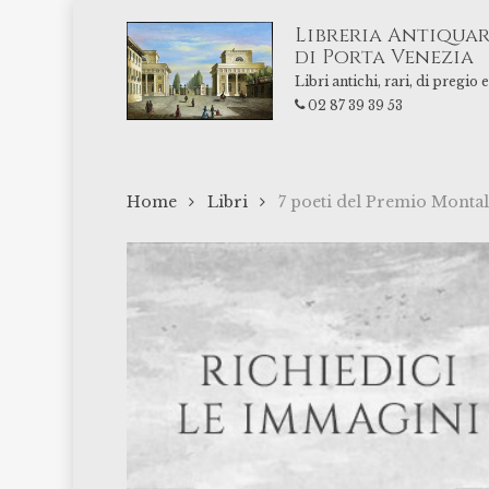
Skip
Libreria Antiquar
to
di Porta Venezia
main
Libri antichi, rari, di pregio
content
02 87 39 39 53
Home
Libri
7 poeti del Premio Montal