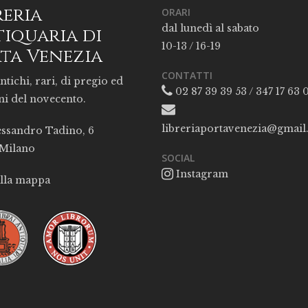
reria
ORARI
dal lunedì al sabato
iquaria di
10-13 / 16-19
ta Venezia
CONTATTI
ntichi, rari, di pregio ed
02 87 39 39 53 / 347 17 63 
ni del novecento.
libreriaportavenezia@gmai
essandro Tadino, 6
 Milano
SOCIAL
Instagram
alla mappa