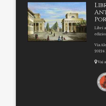
Lib
Ant
Por
Libri a
edizio
Via Al
20124
Vai 