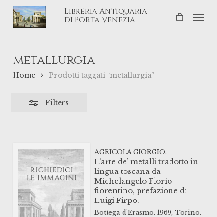
Skip
Libreria Antiquaria
Men
Close
to
di Porta Venezia
Filters
main
content
metallurgia
Home
Prodotti taggati “metallurgia”
Filters
AGRICOLA GIORGIO.
L’arte de’ metalli tradotto in
lingua toscana da
Michelangelo Florio
fiorentino, prefazione di
Luigi Firpo.
Bottega d'Erasmo.
1969,
Torino.