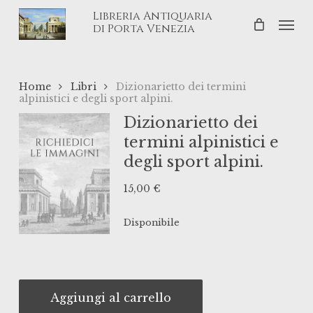
Skip
Libreria Antiquaria
Men
to
di Porta Venezia
main
content
Home
Libri
Dizionarietto dei termini
alpinistici e degli sport alpini.
Dizionarietto dei
termini alpinistici e
degli sport alpini.
15,00
€
Disponibile
Aggiungi al carrello