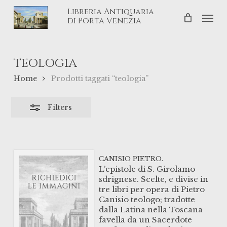
Skip
Libreria Antiquaria
Men
Close
to
di Porta Venezia
Filters
main
content
teologia
Home
Prodotti taggati “teologia”
Filters
CANISIO PIETRO.
L’epistole di S. Girolamo
sdrignese. Scelte, e divise in
tre libri per opera di Pietro
Canisio teologo; tradotte
dalla Latina nella Toscana
favella da un Sacerdote