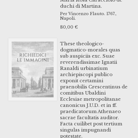
duchi di Martina.
Per Vincenzo Flauto.
1767.,
Napoli.
80,00
€
These theologico-
dogmatico-morales quas
sub auspiciis exc. Suae
reverendissimae Ignatii
Ranaldi urbinatium
archiepiscopi publico
exponit certamini
praenobilis Crescentinus de
comitibus Ubaldini
Ecclesiae metropolitanae
canonicus J.U.D. et in ff.
praedicatorum Athenaeo
sacrae facultatis auditor.
Facta cuilibet post tertium
singulas impugnandi
potestate.