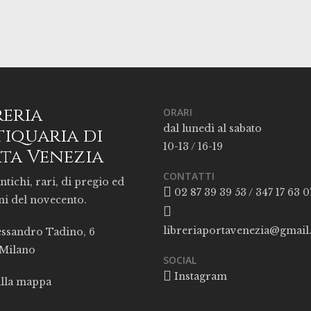
reria
ORARI
dal lunedì al sabato
iquaria di
10-13 / 16-19
ta Venezia
CONTATTI
ntichi, rari, di pregio ed
02 87 39 39 53 / 347 17 63 0
ni del novecento.
libreriaportavenezia@gmai
essandro Tadino, 6
 Milano
SOCIAL
Instagram
alla mappa