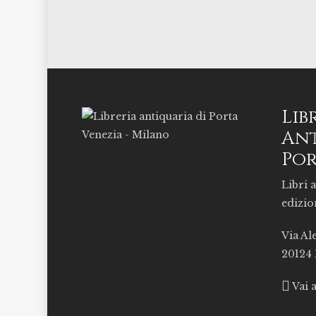
Lib
Ant
Por
Libri a
edizio
Via Al
20124
Vai 