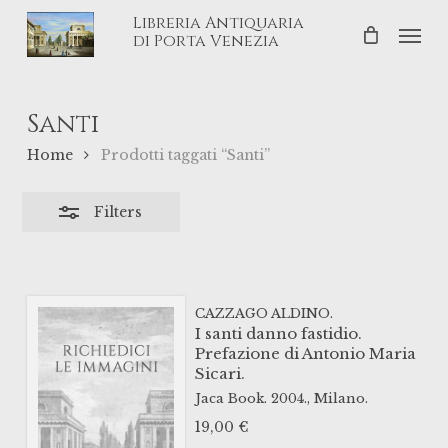
Skip
Libreria Antiquaria
Men
Close
to
di Porta Venezia
Filters
main
content
Santi
Home
Prodotti taggati “Santi”
Filters
CAZZAGO ALDINO.
I santi danno fastidio.
Prefazione di Antonio Maria
Sicari.
Jaca Book.
2004.,
Milano.
19,00
€