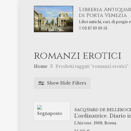
Skip
Libreria Antiquar
to
di Porta Venezia
main
Libri antichi, rari, di pregio
content
02 87 39 39 53
romanzi erotici
Home
Prodotti taggati “romanzi erotici”
Show
Hide
Filters
SACQUARD DE BELLEROC
L’ordinatrice. Diario 
L'Airone.
1968,
Roma.