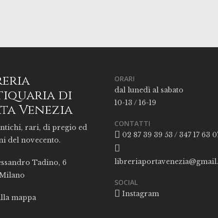
reria
ORARI
dal lunedì al sabato
iquaria di
10-13 / 16-19
ta Venezia
CONTATTI
ntichi, rari, di pregio ed
02 87 39 39 53 / 347 17 63 0
ni del novecento.
libreriaportavenezia@gmai
essandro Tadino, 6
 Milano
SOCIAL
Instagram
alla mappa