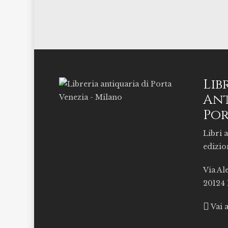
Lib
Ant
Por
Libri a
edizio
Via Al
20124
Vai 