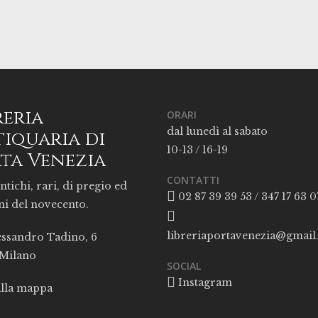
reria
ORARI
dal lunedì al sabato
iquaria di
10-13 / 16-19
ta Venezia
CONTATTI
ntichi, rari, di pregio ed
02 87 39 39 53 / 347 17 63 0
ni del novecento.
libreriaportavenezia@gmai
essandro Tadino, 6
 Milano
SOCIAL
Instagram
alla mappa