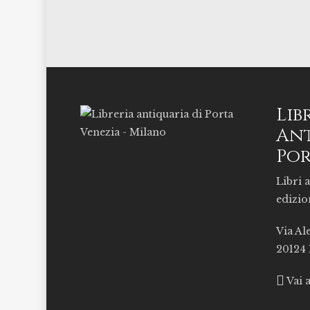
Lib
Ant
Por
Libri a
edizio
Via Al
20124
Vai 