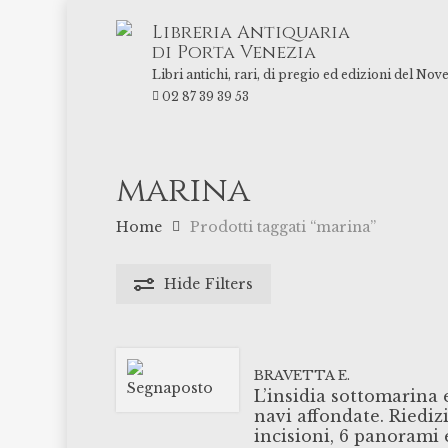
Skip
Libreria Antiquaria
to
di Porta Venezia
main
Libri antichi, rari, di pregio ed edizioni del Nov
content
02 87 39 39 53
marina
Home
Prodotti taggati “marina”
Hide
Filters
BRAVETTA E.
L’insidia sottomarina 
navi affondate. Riedi
incisioni, 6 panorami e