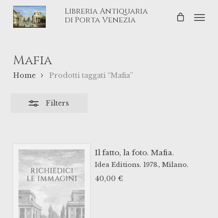
Skip
Libreria Antiquaria
Men
Close
to
di Porta Venezia
Filters
main
content
Mafia
Home
Prodotti taggati “Mafia”
Filters
Il fatto, la foto. Mafia.
Idea Editions.
1978.,
Milano.
40,00
€