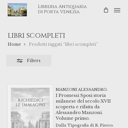
Skip
Libreria Antiquaria
Men
Close
to
di Porta Venezia
Filters
main
content
libri scompleti
Home
Prodotti taggati “libri scompleti”
Filters
MANZONI ALESSANDRO.
I Promessi Sposi storia
milanese del secolo XVII
scoperta e rifatta da
Alessandro Manzoni.
Volume primo.
Dalla Tipografia di R. Pierro.