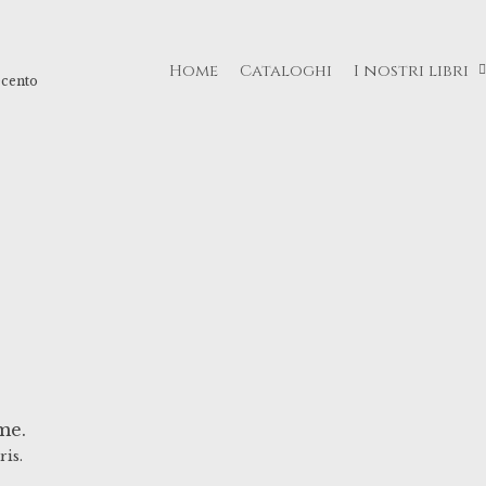
Home
Cataloghi
I nostri libri
ecento
me.
ris.