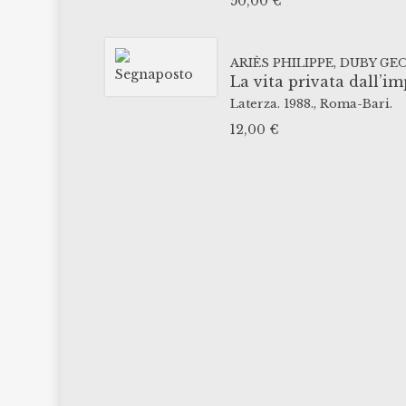
50,00
€
ARIÈS PHILIPPE, DUBY GE
La vita privata dall’i
Laterza.
1988.,
Roma-Bari.
12,00
€