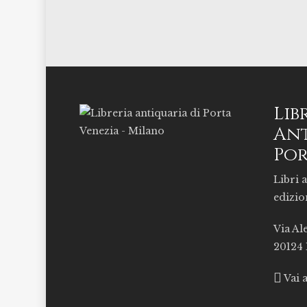
Lib
Ant
Por
Libri a
edizio
Via Al
20124
Vai 