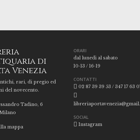
reria
ORARI
dal lunedì al sabato
iquaria di
10-13 / 16-19
ta Venezia
CONTATTI
ntichi, rari, di pregio ed
02 87 39 39 53 / 347 17 63 0
ni del novecento.
libreriaportavenezia@gmai
essandro Tadino, 6
 Milano
SOCIAL
Instagram
alla mappa