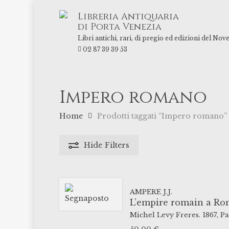
Skip
Libreria Antiquaria
to
di Porta Venezia
main
Libri antichi, rari, di pregio ed edizioni del Nov
content
02 87 39 39 53
Impero romano
Home
Prodotti taggati “Impero romano”
Hide
Filters
AMPERE J.J.
L’empire romain a Ro
Michel Levy Freres.
1867,
Pa