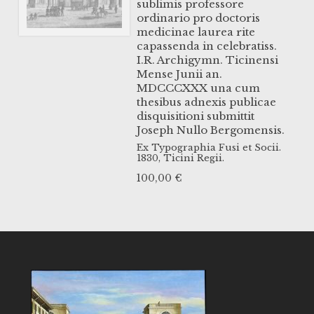
sublimis professore
ordinario pro doctoris
medicinae laurea rite
capassenda in celebratiss.
I.R. Archigymn. Ticinensi
Mense Junii an.
MDCCCXXX una cum
thesibus adnexis publicae
disquisitioni submittit
Joseph Nullo Bergomensis.
Ex Typographia Fusi et Socii.
1830,
Ticini Regii.
100,00
€