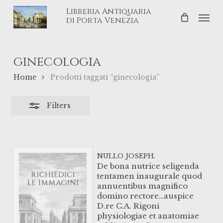
Skip
Libreria Antiquaria
Men
Close
to
di Porta Venezia
Filters
main
content
ginecologia
Home
Prodotti taggati “ginecologia”
Filters
NULLO JOSEPH.
De bona nutrice seligenda
tentamen inaugurale quod
annuentibus magnifico
domino rectore…auspice
D.re C.A. Rigoni
physiologiae et anatomiae