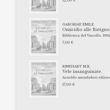
12,00
€
GABORIAU EMILE.
Omicidio alle Batignol
Biblioteca del Vascello.
1994
7,00
€
RINEHART M.R.
Vele insanguinate.
Arnoldo mondadori editore
17,00
€