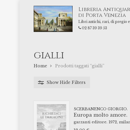
Skip
Libreria Antiquar
to
di Porta Venezia
main
Libri antichi, rari, di pregio
content
02 87 39 39 53
gialli
Home
Prodotti taggati “gialli”
Show
Hide
Filters
SCERBANENCO GIORGIO.
Europa molto amore.
garzanti editore.
1972,
mila