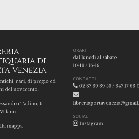
reria
ORARI
dal lunedì al sabato
iquaria di
10-13 / 16-19
ta Venezia
CONTATTI
ntichi, rari, di pregio ed
02 87 39 39 53 / 347 17 63 
ni del novecento.
libreriaportavenezia@gmai
essandro Tadino, 6
 Milano
SOCIAL
Instagram
alla mappa