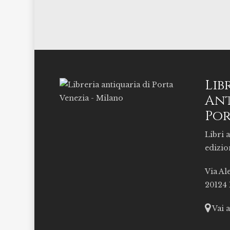
Lib
Ant
Por
Libri a
edizio
Via Al
20124
Vai 