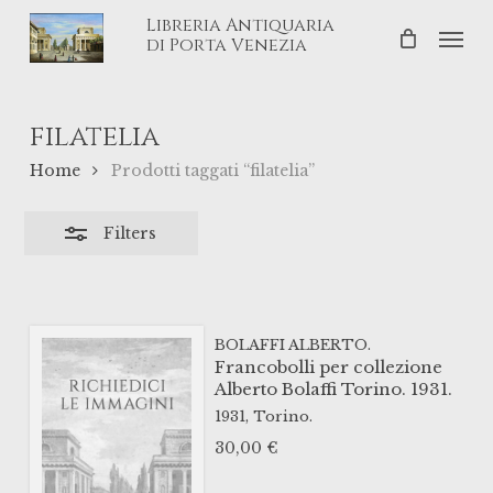
Skip
Libreria Antiquaria
Men
Close
to
di Porta Venezia
Filters
main
content
filatelia
Home
Prodotti taggati “filatelia”
Filters
BOLAFFI ALBERTO.
Francobolli per collezione
Alberto Bolaffi Torino. 1931.
1931,
Torino.
30,00
€