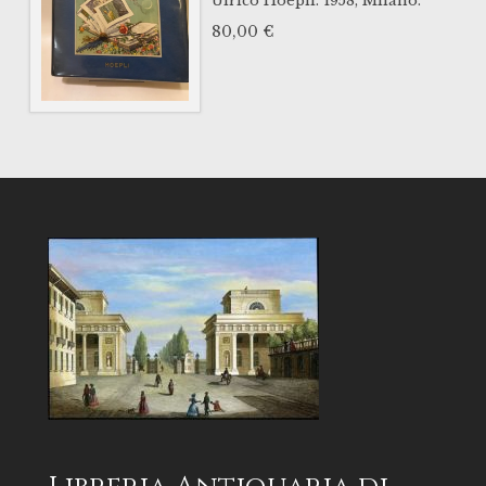
Ulrico Hoepli.
1958,
Milano.
80,00
€