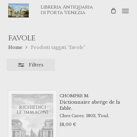
Skip
Libreria Antiquaria
Men
Close
to
di Porta Venezia
Filters
main
content
favole
Home
Prodotti taggati “favole”
Filters
CHOMPRE M.
Dictionnaire abrége de la
fable.
Chez Carez.
1803,
Toul.
18,00
€