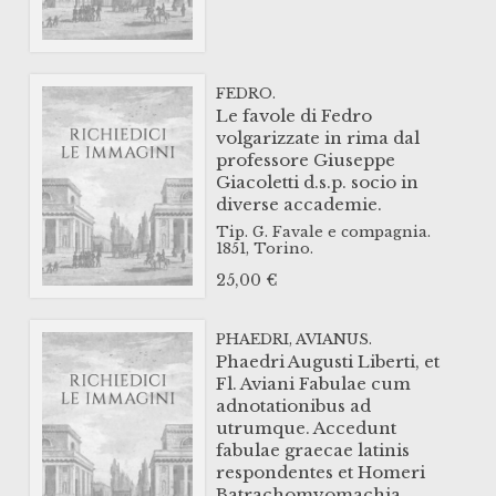
FEDRO.
Le favole di Fedro
volgarizzate in rima dal
professore Giuseppe
Giacoletti d.s.p. socio in
diverse accademie.
Tip. G. Favale e compagnia.
1851,
Torino.
25,00
€
PHAEDRI, AVIANUS.
Phaedri Augusti Liberti, et
Fl. Aviani Fabulae cum
adnotationibus ad
utrumque. Accedunt
fabulae graecae latinis
respondentes et Homeri
Batrachomyomachia.