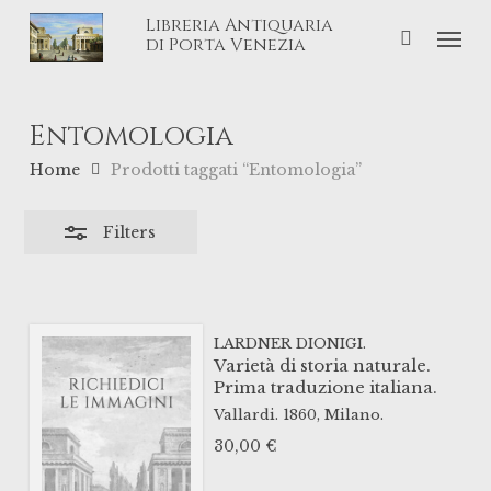
Skip
Libreria Antiquaria
Men
Close
to
di Porta Venezia
Filters
main
content
Entomologia
Home
Prodotti taggati “Entomologia”
Filters
LARDNER DIONIGI.
Varietà di storia naturale.
Prima traduzione italiana.
Vallardi.
1860,
Milano.
30,00
€