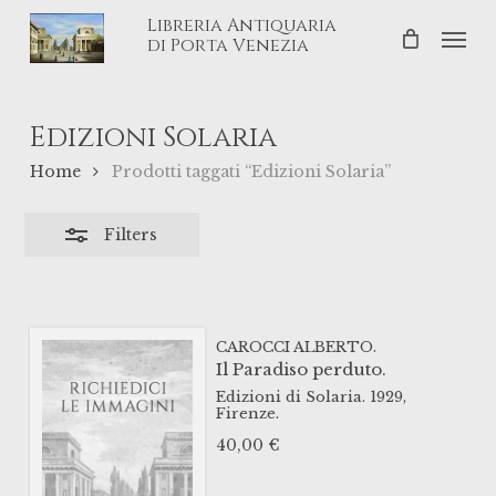
Skip
Libreria Antiquaria
Men
Close
to
di Porta Venezia
Filters
main
content
Edizioni Solaria
Home
Prodotti taggati “Edizioni Solaria”
Filters
CAROCCI ALBERTO.
Il Paradiso perduto.
Edizioni di Solaria.
1929,
Firenze.
40,00
€