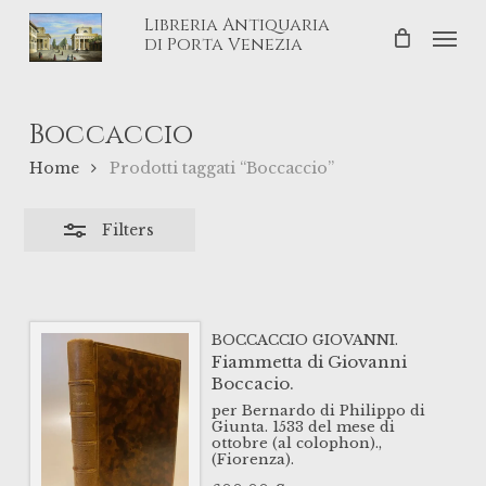
Skip
Libreria Antiquaria
Men
Close
to
di Porta Venezia
Filters
main
content
Boccaccio
Home
Prodotti taggati “Boccaccio”
Filters
BOCCACCIO GIOVANNI.
Fiammetta di Giovanni
Boccacio.
per Bernardo di Philippo di
Giunta.
1533 del mese di
ottobre (al colophon).,
(Fiorenza).