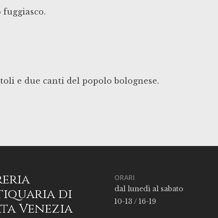
 fuggiasco.
itoli e due canti del popolo bolognese.
reria
ORARI
dal lunedì al sabato
iquaria di
10-13 / 16-19
ta Venezia