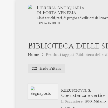
Skip
Libreria Antiquaria
to
di Porta Venezia
main
Libri antichi, rari, di pregio ed edizioni del Nov
content
02 87 39 39 53
Biblioteca delle s
Home
Prodotti taggati “Biblioteca delle si
Hide
Filters
KHRUSCIOV N. S.
Coesistenza e vertice.
Il Saggiatore.
1960,
Milano.