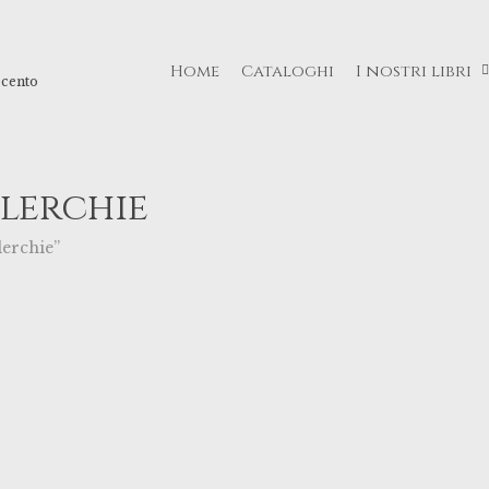
Home
Cataloghi
I nostri libri
ecento
ilerchie
lerchie”