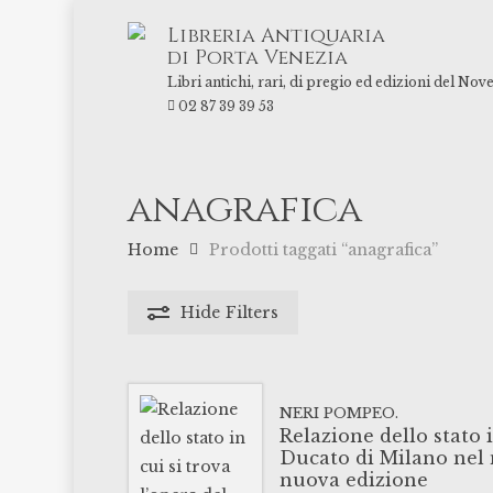
Skip
Libreria Antiquaria
to
di Porta Venezia
main
Libri antichi, rari, di pregio ed edizioni del Nov
content
02 87 39 39 53
anagrafica
Home
Prodotti taggati “anagrafica”
Hide
Filters
NERI POMPEO.
Relazione dello stato 
Ducato di Milano nel m
nuova edizione