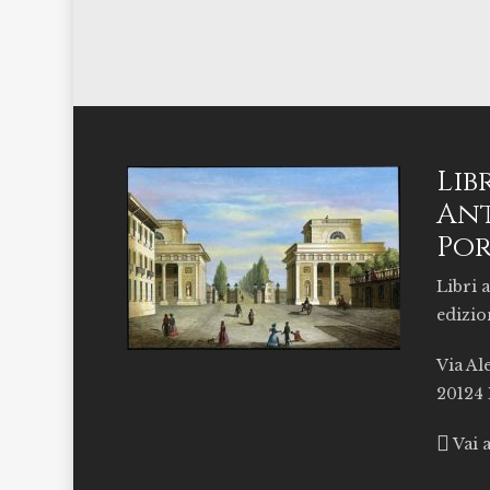
Lib
Ant
Por
Libri a
edizio
Via Al
20124
Vai 