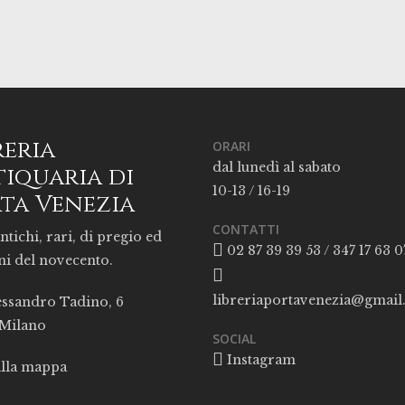
reria
ORARI
dal lunedì al sabato
iquaria di
10-13 / 16-19
ta Venezia
CONTATTI
ntichi, rari, di pregio ed
02 87 39 39 53 / 347 17 63 0
ni del novecento.
libreriaportavenezia@gmai
essandro Tadino, 6
 Milano
SOCIAL
Instagram
alla mappa