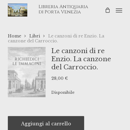
Skip
Libreria Antiquaria
Men
to
di Porta Venezia
main
content
Home
Libri
Le canzoni di re Enzio. La
canzone del Carroccio.
Le canzoni di re
Enzio. La canzone
del Carroccio.
28,00
€
Disponibile
Aggiungi al carrello