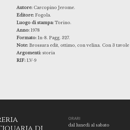
Autore:
Carcopino Jerome.
Editore:
Fogola.
Luogo di stampa:
Torino.
Anno:
1978
Formato:
In-8. Pagg. 327.
Note:
Brossura edit, ottimo, con velina.
Con 3 tavole 
Argomenti:
storia
RIF:
LV-9
reria
ORARI
dal lunedì al sabato
iquaria di