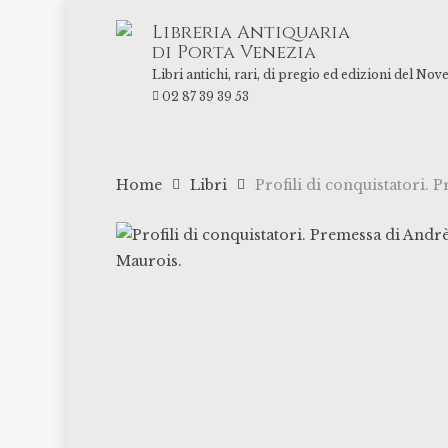
Skip
Libreria Antiquaria
to
di Porta Venezia
main
Libri antichi, rari, di pregio ed edizioni del Nov
content
02 87 39 39 53
Home
Libri
Profili di conquistatori.