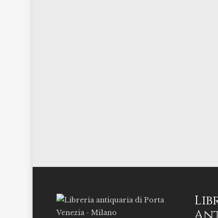
Lib
Ant