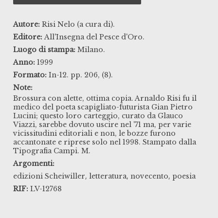
Autore:
Risi Nelo (a cura di).
Editore:
All'Insegna del Pesce d'Oro.
Luogo di stampa:
Milano.
Anno:
1999
Formato:
In-12. pp. 206, (8).
Note:
Brossura con alette, ottima copia. Arnaldo Risi fu il
medico del poeta scapigliato-futurista Gian Pietro
Lucini; questo loro carteggio, curato da Glauco
Viazzi, sarebbe dovuto uscire nel '71 ma, per varie
vicissitudini editoriali e non, le bozze furono
accantonate e riprese solo nel 1998. Stampato dalla
Tipografia Campi. M.
Argomenti:
,
,
,
edizioni Scheiwiller
letteratura
novecento
poesia
RIF:
LV-12768