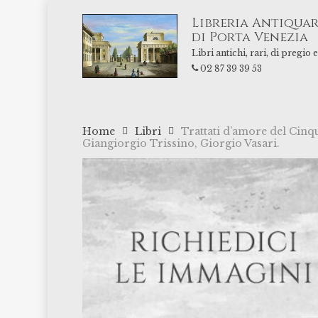
Skip
Libreria Antiquar
to
di Porta Venezia
main
Libri antichi, rari, di pregio
content
02 87 39 39 53
Home
Libri
Trattati d’amore del Cinqu
Giangiorgio Trissino, Giorgio Vasari.