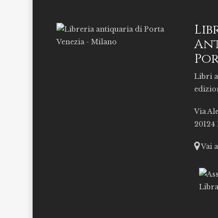
Lib
Ant
Por
Libri a
edizio
Via Al
20124
Vai 