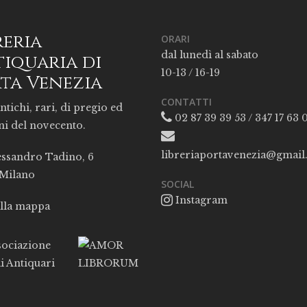
reria
ORARI
dal lunedì al sabato
iquaria di
10-13 / 16-19
ta Venezia
CONTATTI
ntichi, rari, di pregio ed
02 87 39 39 53 / 347 17 63 
ni del novecento.
libreriaportavenezia@gmai
essandro Tadino, 6
 Milano
SOCIAL
Instagram
alla mappa