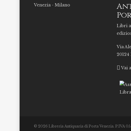
Ant
Por
Libri a
edizio
Via Al
20124
Vai 
© 2026 Libreria Antiquaria di Porta Venezia. P.IVA 