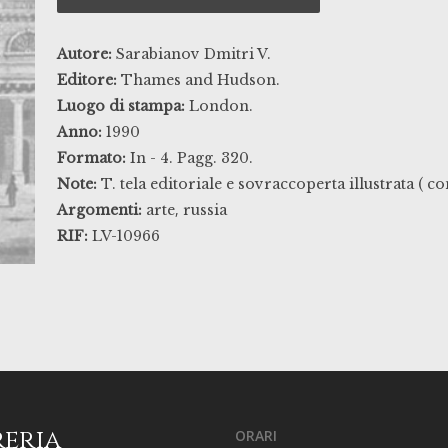
Autore:
Sarabianov Dmitri V.
Editore:
Thames and Hudson.
Luogo di stampa:
London.
Anno:
1990
Formato:
In - 4. Pagg. 320.
Note:
T. tela editoriale e sovraccoperta illustrata ( 
,
Argomenti:
arte
russia
RIF:
LV-10966
reria
ORARI