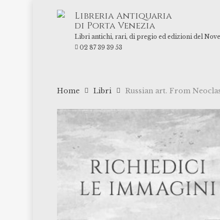
Skip
Libreria Antiquaria
to
di Porta Venezia
main
Libri antichi, rari, di pregio ed edizioni del Nov
content
02 87 39 39 53
Home
Libri
Russian art. From Neoclass