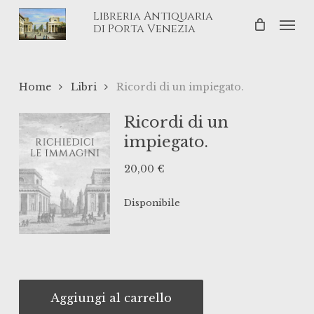
Skip
Libreria Antiquaria
Men
to
di Porta Venezia
main
content
Home
Libri
Ricordi di un impiegato.
Ricordi di un
impiegato.
20,00
€
Disponibile
Aggiungi al carrello