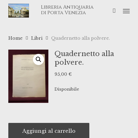
Skip
Libreria Antiquaria
Men
to
di Porta Venezia
main
content
Home
Libri
Quadernetto alla polvere.
Quadernetto alla
polvere.
95,00
€
Disponibile
Aggiungi al carrello