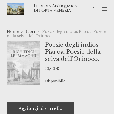
Skip
Libreria Antiquaria
Men
to
di Porta Venezia
main
content
Home
Libri
Poesie degli indios Piaroa. Poesie
della selva dell’Orinoco.
Poesie degli indios
Piaroa. Poesie della
selva dell’Orinoco.
10,00
€
Disponibile
Aggiungi al carrello