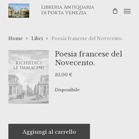
Skip
Libreria Antiquaria
Men
to
di Porta Venezia
main
content
Home
Libri
Poesia francese del Novecento.
Poesia francese del
Novecento.
35,00
€
Disponibile
Aggiungi al carrello