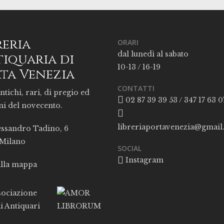
reria
ORARI
dal lunedì al sabato
iquaria di
10-13 / 16-19
ta Venezia
CONTATTI
ntichi, rari, di pregio ed
02 87 39 39 53 / 347 17 63 0
ni del novecento.
libreriaportavenezia@gmai
essandro Tadino, 6
 Milano
SOCIAL
Instagram
alla mappa