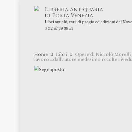
Skip
Libreria Antiquaria
to
di Porta Venezia
main
Libri antichi, rari, di pregio ed edizioni del Nov
content
02 87 39 39 53
Home
Libri
Opere di Niccolò Morelli G
lavoro …dall’autore medesimo rccolte rivedu