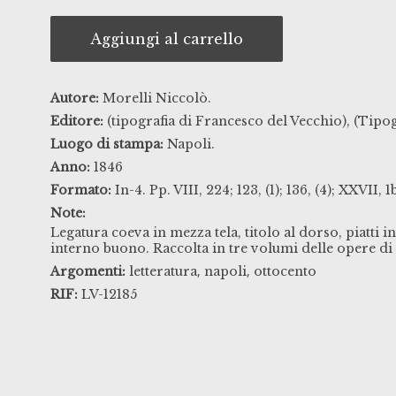
Aggiungi al carrello
Autore:
Morelli Niccolò.
Editore:
(tipografia di Francesco del Vecchio), (Tipo
Luogo di stampa:
Napoli.
Anno:
1846
Formato:
In-4. Pp. VIII, 224; 123, (1); 136, (4); XXVII, 1
Note:
Legatura coeva in mezza tela, titolo al dorso, piatti i
interno buono. Raccolta in tre volumi delle opere di
,
,
Argomenti:
letteratura
napoli
ottocento
RIF:
LV-12185