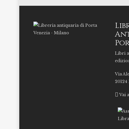
Lib
Ant
Por
Libri a
edizio
Via Al
20124
Vai 