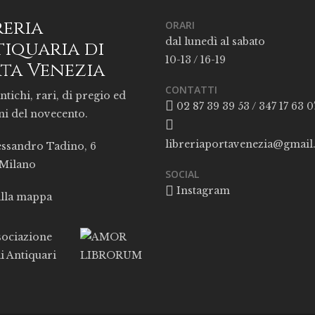
reria
ORARI
dal lunedì al sabato
iquaria di
10-13 / 16-19
ta Venezia
CONTATTI
ntichi, rari, di pregio ed
02 87 39 39 53 / 347 17 63 0
ni del novecento.
libreriaportavenezia@gmai
essandro Tadino, 6
 Milano
SOCIAL
Instagram
alla mappa