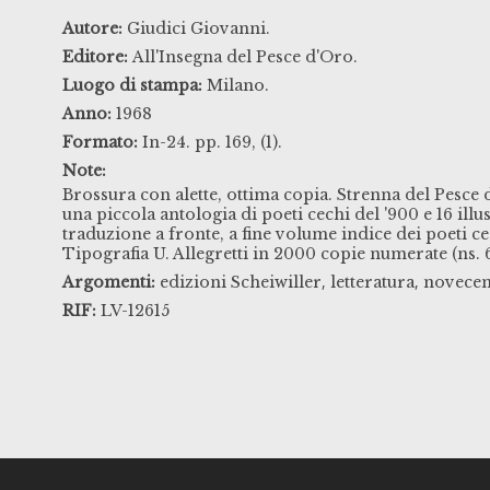
Autore:
Giudici Giovanni.
Editore:
All'Insegna del Pesce d'Oro.
Luogo di stampa:
Milano.
Anno:
1968
Formato:
In-24. pp. 169, (1).
Note:
Brossura con alette, ottima copia. Strenna del Pesce
una piccola antologia di poeti cechi del '900 e 16 illu
traduzione a fronte, a fine volume indice dei poeti ce
Tipografia U. Allegretti in 2000 copie numerate (ns. 
,
,
Argomenti:
edizioni Scheiwiller
letteratura
novecen
RIF:
LV-12615