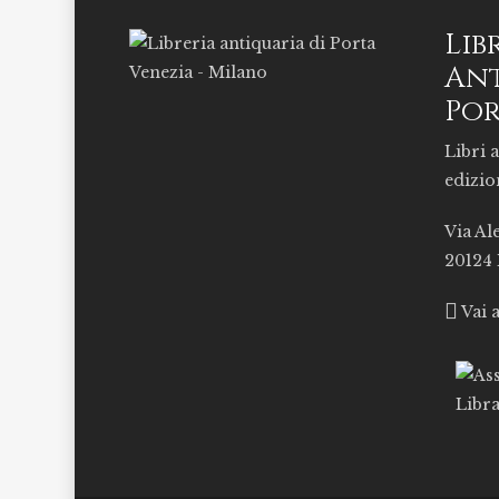
Lib
Ant
Por
Libri a
edizio
Via Al
20124
Vai 