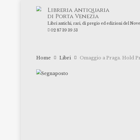
Skip
Libreria Antiquaria
to
di Porta Venezia
main
Libri antichi, rari, di pregio ed edizioni del Nov
content
02 87 39 39 53
Home
Libri
Omaggio a Praga. Hold Pr