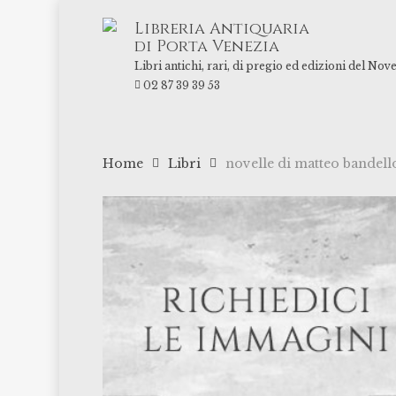
Skip
Libreria Antiquaria
to
di Porta Venezia
main
Libri antichi, rari, di pregio ed edizioni del Nov
content
02 87 39 39 53
Home
Libri
novelle di matteo bandell