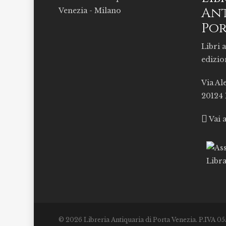
Ant
Por
Libri a
edizio
Via Al
20124
Vai 
© 2026 Libreria Antiquaria di Porta Venezia. P.IVA 