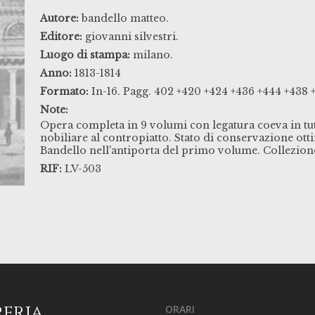
Autore:
bandello matteo.
Editore:
giovanni silvestri.
Luogo di stampa:
milano.
Anno:
1813-1814
Formato:
In-16. Pagg. 402 +420 +424 +436 +444 +438 +
Note:
Opera completa in 9 volumi con legatura coeva in tutta
nobiliare al contropiatto. Stato di conservazione ott
Bandello nell'antiporta del primo volume. Collezione " 
RIF:
LV-503
reria
ORARI