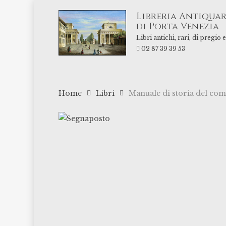
Skip
Libreria Antiquar
to
di Porta Venezia
main
Libri antichi, rari, di pregio
content
02 87 39 39 53
Home
Libri
Manuale di storia del comm