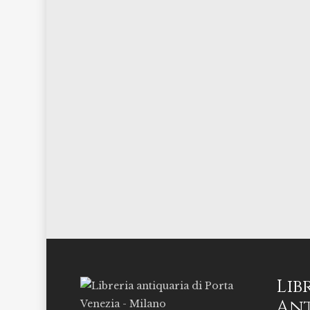
Lib
Ant