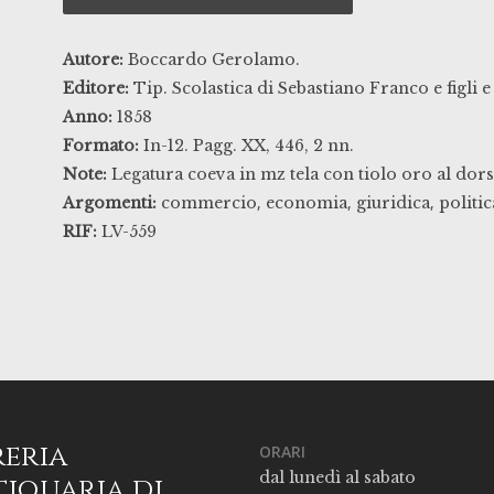
Autore:
Boccardo Gerolamo.
Editore:
Tip. Scolastica di Sebastiano Franco e figli 
Anno:
1858
Formato:
In-12. Pagg. XX, 446, 2 nn.
Note:
Legatura coeva in mz tela con tiolo oro al dor
,
,
,
Argomenti:
commercio
economia
giuridica
politic
RIF:
LV-559
reria
ORARI
dal lunedì al sabato
iquaria di