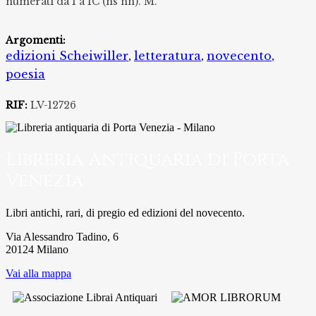
numerati da I a IC (ns nn). M.
Argomenti:
edizioni Scheiwiller
letteratura
novecento
,
,
,
poesia
RIF:
LV-12726
Libreria Antiquaria di Porta
Venezia
Libri antichi, rari, di pregio ed edizioni del novecento.
Via Alessandro Tadino, 6
20124 Milano
Vai alla mappa