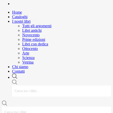
instagram
Close
Home
Menu
Cataloghi
I nostri libri
Tutti gli argomenti
Libri antichi
Novecento
Prime edizioni
Libri con dedica
Ottocento
Arte
Scienza
Vetrina
Chi siamo
Contatti
Ricerca
prodotti
Ricerca
prodotti