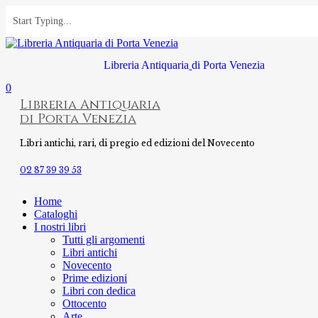
Skip
to
main
content
Libreria Antiquaria
di Porta Venezia
0
Menu
Libreria Antiquaria
di Porta Venezia
Libri antichi, rari, di pregio ed edizioni del Novecento
02 87 39 39 53
Home
Cataloghi
I nostri libri
Tutti gli argomenti
Libri antichi
Novecento
Prime edizioni
Libri con dedica
Ottocento
Arte