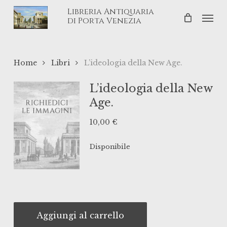
Skip
Libreria Antiquaria
Men
to
di Porta Venezia
main
content
Home
Libri
L’ideologia della New Age.
L’ideologia della New
Age.
10,00
€
Disponibile
Aggiungi al carrello