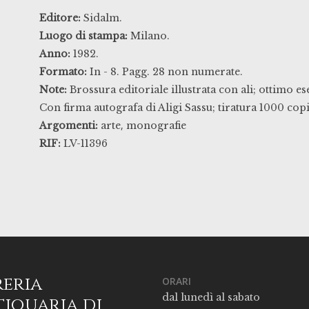
Editore:
Sidalm.
Luogo di stampa:
Milano.
Anno:
1982.
Formato:
In - 8. Pagg. 28 non numerate.
Note:
Brossura editoriale illustrata con ali; ottimo e
Con firma autografa di Aligi Sassu; tiratura 1000 copi
,
Argomenti:
arte
monografie
RIF:
LV-11396
reria
ORARI
dal lunedì al sabato
iquaria di