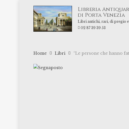
Skip
Libreria Antiquar
to
di Porta Venezia
main
Libri antichi, rari, di pregio
content
02 87 39 39 53
Home
Libri
“Le persone che hanno fat