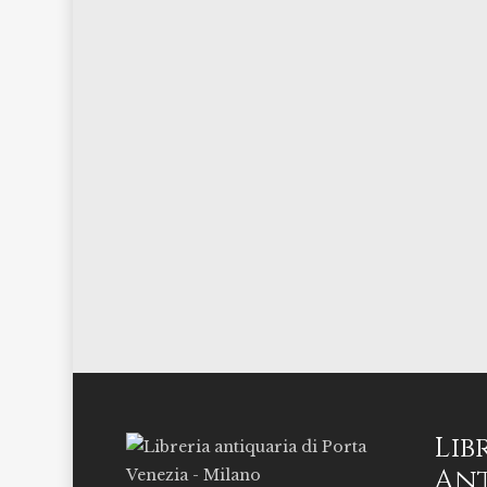
Lib
Ant