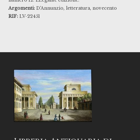
numero 12. ELegante edizione.
,
,
Argomenti:
D'Annunzio
letteratura
novecento
RIF:
LV-22451