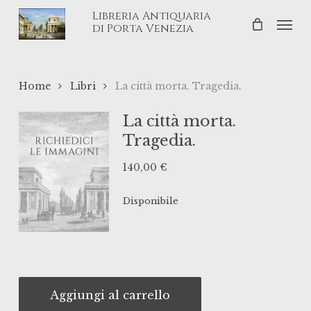
Skip
Libreria Antiquaria
Men
to
di Porta Venezia
main
content
Home
Libri
La città morta. Tragedia.
La città morta.
Tragedia.
140,00
€
Disponibile
Aggiungi al carrello