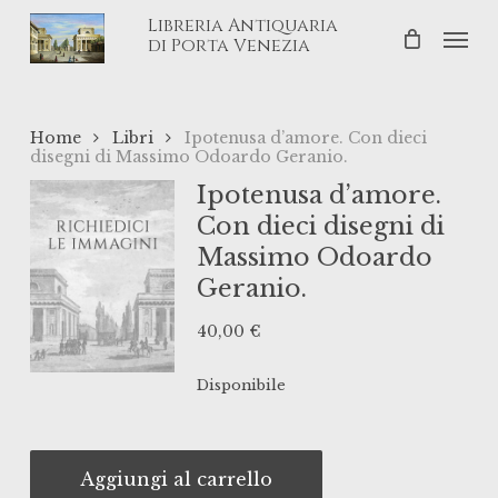
Skip
Libreria Antiquaria
Men
to
di Porta Venezia
main
content
Home
Libri
Ipotenusa d’amore. Con dieci
disegni di Massimo Odoardo Geranio.
Ipotenusa d’amore.
Con dieci disegni di
Massimo Odoardo
Geranio.
40,00
€
Disponibile
Aggiungi al carrello