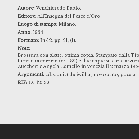
Autore:
Venchieredo Paolo.
Editore:
All'Insegna del Pesce d'Oro.
Luogo di stampa:
Milano.
Anno:
1964
Formato:
In-12. pp. 21, (1).
Note:
Brossura con alette, ottima copia. Stampato dalla Ti
fuori commercio (ns. 189) e due copie su carta azzu
Zuccheri e Angela Comello in Venezia il 2 marzo 196
,
,
Argomenti:
edizioni Scheiwiller
novecento
poesia
RIF:
LV-12332