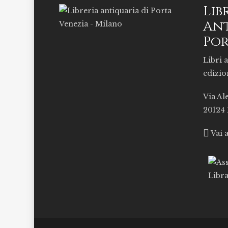
Lib
Ant
Por
Libri a
edizio
Via Al
20124
Vai 