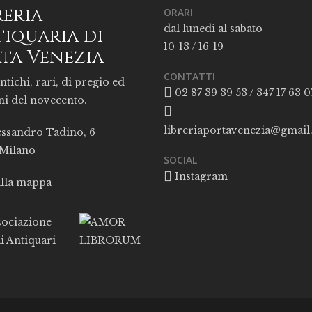
reria
ORARI
dal lunedì al sabato
iquaria di
10-13 / 16-19
ta Venezia
CONTATTI
ntichi, rari, di pregio ed
02 87 39 39 53 / 347 17 63 0
ni del novecento.
libreriaportavenezia@gmai
essandro Tadino, 6
 Milano
SOCIAL
Instagram
alla mappa