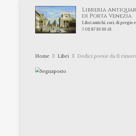
Skip
Libreria Antiquar
to
di Porta Venezia
main
Libri antichi, rari, di pregio
content
02 87 39 39 53
Home
Libri
Dodici poesie da Il rimor