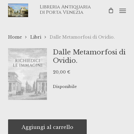
Skip
Libreria Antiquaria
Men
to
di Porta Venezia
main
content
Home
Libri
Dalle Metamorfosi di Ovidio.
Dalle Metamorfosi di
Ovidio.
20,00
€
Disponibile
Aggiungi al carrello