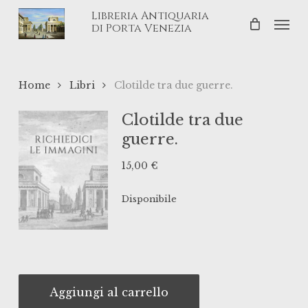
Skip
Libreria Antiquaria
Men
to
di Porta Venezia
main
content
Home
Libri
Clotilde tra due guerre.
Clotilde tra due
guerre.
15,00
€
Disponibile
Aggiungi al carrello