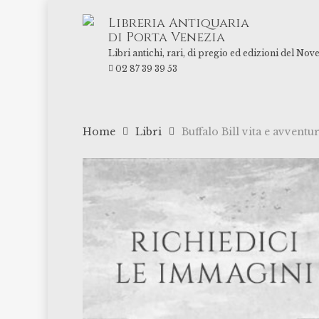
Skip
Libreria Antiquaria
to
di Porta Venezia
main
Libri antichi, rari, di pregio ed edizioni del Nov
content
02 87 39 39 53
Home
Libri
Buffalo Bill vita e avventur