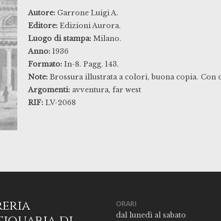
Autore:
Garrone Luigi A.
Editore:
Edizioni Aurora.
Luogo di stampa:
Milano.
Anno:
1936
Formato:
In-8. Pagg. 143.
Note:
Brossura illustrata a colori, buona copia.
Con d
,
Argomenti:
avventura
far west
RIF:
LV-2068
reria
ORARI
dal lunedì al sabato
iquaria di