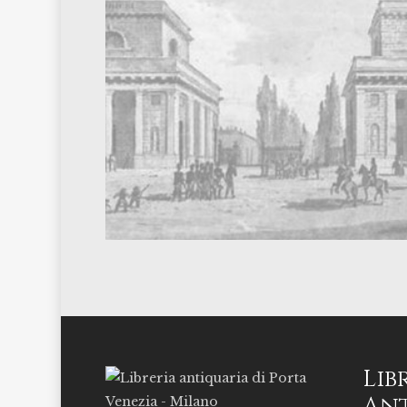
Lib
Ant