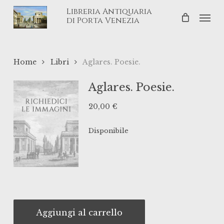
Skip
Libreria Antiquaria
Men
to
di Porta Venezia
main
content
Home
Libri
Aglares. Poesie.
Aglares. Poesie.
20,00
€
Disponibile
Aggiungi al carrello