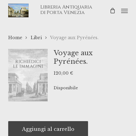
Skip
Libreria Antiquaria
Men
to
di Porta Venezia
main
content
Home
Libri
Voyage aux Pyrénées.
Voyage aux
Pyrénées.
120,00
€
Disponibile
Aggiungi al carrello