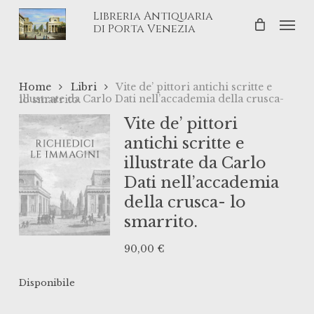
Skip
Libreria Antiquaria
Men
to
di Porta Venezia
main
content
Home
Libri
Vite de’ pittori antichi scritte e
illustrate da Carlo Dati nell’accademia della crusca- lo smarrito.
Vite de’ pittori
antichi scritte e
illustrate da Carlo
Dati nell’accademia
della crusca- lo
smarrito.
90,00
€
Disponibile